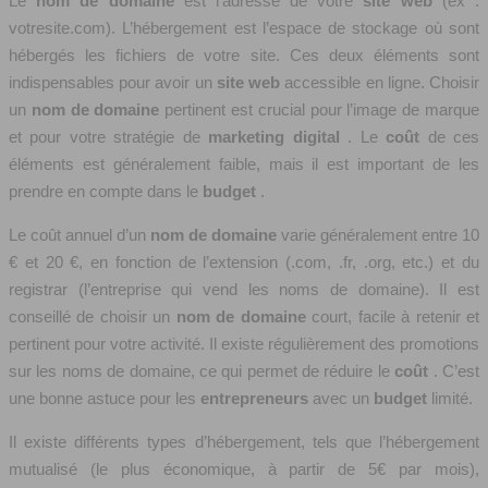
Le
nom de domaine
est l’adresse de votre
site web
(ex :
votresite.com). L’hébergement est l’espace de stockage où sont
hébergés les fichiers de votre site. Ces deux éléments sont
indispensables pour avoir un
site web
accessible en ligne. Choisir
un
nom de domaine
pertinent est crucial pour l’image de marque
et pour votre stratégie de
marketing digital
. Le
coût
de ces
éléments est généralement faible, mais il est important de les
prendre en compte dans le
budget
.
Le coût annuel d’un
nom de domaine
varie généralement entre 10
€ et 20 €, en fonction de l’extension (.com, .fr, .org, etc.) et du
registrar (l’entreprise qui vend les noms de domaine). Il est
conseillé de choisir un
nom de domaine
court, facile à retenir et
pertinent pour votre activité. Il existe régulièrement des promotions
sur les noms de domaine, ce qui permet de réduire le
coût
. C’est
une bonne astuce pour les
entrepreneurs
avec un
budget
limité.
Il existe différents types d’hébergement, tels que l’hébergement
mutualisé (le plus économique, à partir de 5€ par mois),